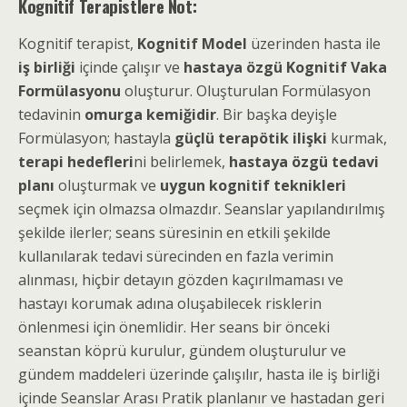
Kognitif Terapistlere Not:
Kognitif terapist,
Kognitif Model
üzerinden hasta ile
iş birliği
içinde çalışır ve
hastaya özgü Kognitif Vaka
Formülasyonu
oluşturur. Oluşturulan Formülasyon
tedavinin
omurga kemiğidir
. Bir başka deyişle
Formülasyon; hastayla
güçlü terapötik ilişki
kurmak,
terapi hedefleri
ni belirlemek,
hastaya özgü tedavi
planı
oluşturmak ve
uygun kognitif teknikleri
seçmek için olmazsa olmazdır. Seanslar yapılandırılmış
şekilde ilerler; seans süresinin en etkili şekilde
kullanılarak tedavi sürecinden en fazla verimin
alınması, hiçbir detayın gözden kaçırılmaması ve
hastayı korumak adına oluşabilecek risklerin
önlenmesi için önemlidir. Her seans bir önceki
seanstan köprü kurulur, gündem oluşturulur ve
gündem maddeleri üzerinde çalışılır, hasta ile iş birliği
içinde Seanslar Arası Pratik planlanır ve hastadan geri